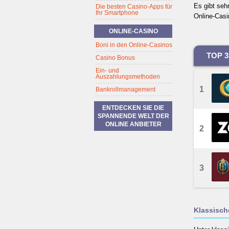
Es gibt seh
Die besten Casino-Apps für
Ihr Smartphone
Online-Casi
ONLINE-CASINO
Boni in den Online-Casinos
TOP 
Casino Bonus
Ein- und
Auszahlungsmethoden
1
Bankrollmanagement
ENTDECKEN SIE DIE
SPANNENDE WELT DER
ONLINE ANBIETER
2
3
Klassisch