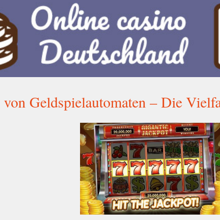
 von Geldspielautomaten – Die Vielfa