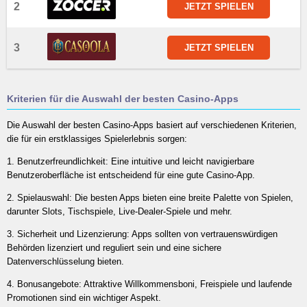
2
JETZT SPIELEN
3
JETZT SPIELEN
Kriterien für die Auswahl der besten Casino-Apps
Die Auswahl der besten Casino-Apps basiert auf verschiedenen Kriterien,
die für ein erstklassiges Spielerlebnis sorgen:
1. Benutzerfreundlichkeit: Eine intuitive und leicht navigierbare
Benutzeroberfläche ist entscheidend für eine gute Casino-App.
2. Spielauswahl: Die besten Apps bieten eine breite Palette von Spielen,
darunter Slots, Tischspiele, Live-Dealer-Spiele und mehr.
3. Sicherheit und Lizenzierung: Apps sollten von vertrauenswürdigen
Behörden lizenziert und reguliert sein und eine sichere
Datenverschlüsselung bieten.
4. Bonusangebote: Attraktive Willkommensboni, Freispiele und laufende
Promotionen sind ein wichtiger Aspekt.