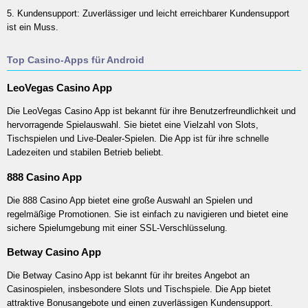
5. Kundensupport: Zuverlässiger und leicht erreichbarer Kundensupport
ist ein Muss.
Top Casino-Apps für Android
LeoVegas Casino App
Die LeoVegas Casino App ist bekannt für ihre Benutzerfreundlichkeit und
hervorragende Spielauswahl. Sie bietet eine Vielzahl von Slots,
Tischspielen und Live-Dealer-Spielen. Die App ist für ihre schnelle
Ladezeiten und stabilen Betrieb beliebt.
888 Casino App
Die 888 Casino App bietet eine große Auswahl an Spielen und
regelmäßige Promotionen. Sie ist einfach zu navigieren und bietet eine
sichere Spielumgebung mit einer SSL-Verschlüsselung.
Betway Casino App
Die Betway Casino App ist bekannt für ihr breites Angebot an
Casinospielen, insbesondere Slots und Tischspiele. Die App bietet
attraktive Bonusangebote und einen zuverlässigen Kundensupport.