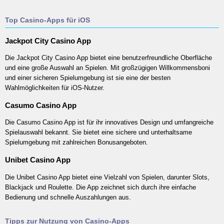
Top Casino-Apps für iOS
Jackpot City Casino App
Die Jackpot City Casino App bietet eine benutzerfreundliche Oberfläche
und eine große Auswahl an Spielen. Mit großzügigen Willkommensboni
und einer sicheren Spielumgebung ist sie eine der besten
Wahlmöglichkeiten für iOS-Nutzer.
Casumo Casino App
Die Casumo Casino App ist für ihr innovatives Design und umfangreiche
Spielauswahl bekannt. Sie bietet eine sichere und unterhaltsame
Spielumgebung mit zahlreichen Bonusangeboten.
Unibet Casino App
Die Unibet Casino App bietet eine Vielzahl von Spielen, darunter Slots,
Blackjack und Roulette. Die App zeichnet sich durch ihre einfache
Bedienung und schnelle Auszahlungen aus.
Tipps zur Nutzung von Casino-Apps