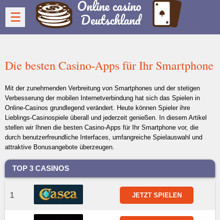
☰
Die besten Casino-Apps für Ihr Smartphone
Mit der zunehmenden Verbreitung von Smartphones und der stetigen
Verbesserung der mobilen Internetverbindung hat sich das Spielen in
Online-Casinos grundlegend verändert. Heute können Spieler ihre
Lieblings-Casinospiele überall und jederzeit genießen. In diesem Artikel
stellen wir Ihnen die besten Casino-Apps für Ihr Smartphone vor, die
durch benutzerfreundliche Interfaces, umfangreiche Spielauswahl und
attraktive Bonusangebote überzeugen.
TOP 3 CASINOS
1
JETZT SPIELEN