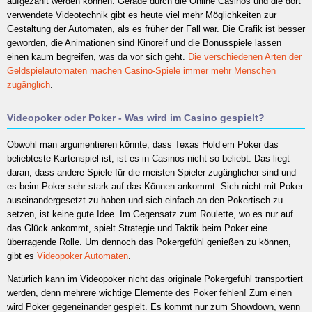
aufgezählt werden können. Gerade durch die Online Casinos und die dort
verwendete Videotechnik gibt es heute viel mehr Möglichkeiten zur
Gestaltung der Automaten, als es früher der Fall war. Die Grafik ist besser
geworden, die Animationen sind Kinoreif und die Bonusspiele lassen
einen kaum begreifen, was da vor sich geht.
Die verschiedenen Arten der
Geldspielautomaten machen Casino-Spiele immer mehr Menschen
zugänglich
.
Videopoker oder Poker - Was wird im Casino gespielt?
Obwohl man argumentieren könnte, dass Texas Hold’em Poker das
beliebteste Kartenspiel ist, ist es in Casinos nicht so beliebt. Das liegt
daran, dass andere Spiele für die meisten Spieler zugänglicher sind und
es beim Poker sehr stark auf das Können ankommt. Sich nicht mit Poker
auseinandergesetzt zu haben und sich einfach an den Pokertisch zu
setzen, ist keine gute Idee. Im Gegensatz zum Roulette, wo es nur auf
das Glück ankommt, spielt Strategie und Taktik beim Poker eine
überragende Rolle. Um dennoch das Pokergefühl genießen zu können,
gibt es
Videopoker Automaten
.
Natürlich kann im Videopoker nicht das originale Pokergefühl transportiert
werden, denn mehrere wichtige Elemente des Poker fehlen! Zum einen
wird Poker gegeneinander gespielt. Es kommt nur zum Showdown, wenn